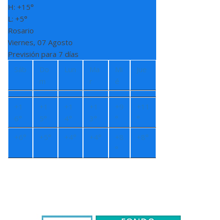
H:
+
15°
L:
+
5°
Rosario
Viernes, 07 Agosto
Previsión para 7 días
Sáb
Do
Lun
Ma
Mi
Jue
m
r
é
+
1
+
1
+
1
+
1
+
9
+
11
6°
5°
4°
3°
°
°
+
6°
+
5°
+
4°
+
4°
+
8
+
8°
°