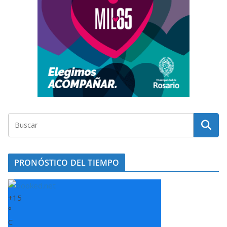
PRONÓSTICO DEL TIEMPO
+
15
°
C