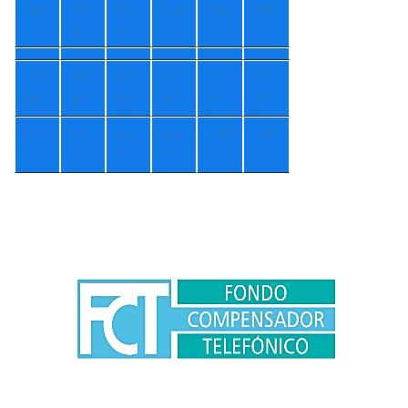
Vie
Sá
Do
Lun
Ma
Mié
b
m
r
+
1
+
1
+
1
+
1
+
1
+
1
4°
6°
5°
4°
3°
2°
+
7
+
7
+
4
+
4
+
4°
+
7°
°
°
°
°