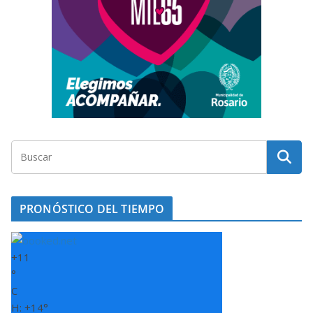
PRONÓSTICO DEL TIEMPO
+
11
°
C
H:
+
14°