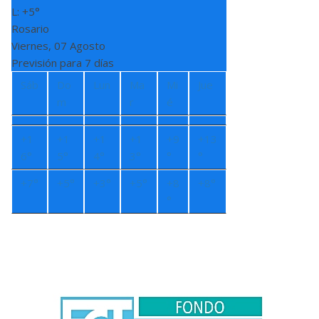
L:
+
5°
Rosario
Viernes, 07 Agosto
Previsión para 7 días
Sáb
Do
Lun
Ma
Mi
Jue
m
r
é
+
1
+
1
+
1
+
1
+
9
+
13
6°
5°
4°
3°
°
°
+
7°
+
5°
+
3°
+
5°
+
8
+
8°
°