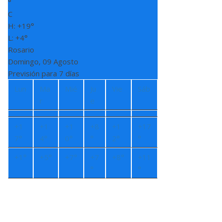
°
C
H:
+
19°
L:
+
4°
Rosario
Domingo, 09 Agosto
Previsión para 7 días
Lun
Ma
Mié
Ju
Vie
Sáb
r
e
+
1
+
1
+
1
+
8
+
1
+
17
7°
4°
0°
°
2°
°
+
1°
+
5°
+
7°
+
7
+
8°
+
11
°
°