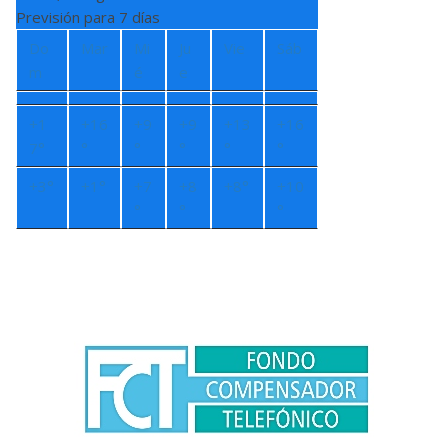
Previsión para 7 días
Do
Mar
Mi
Ju
Vie
Sáb
m
é
e
+
1
+
16
+
9
+
9
+
13
+
16
7°
°
°
°
°
°
+
3°
+
1°
+
7
+
8
+
8°
+
10
°
°
°