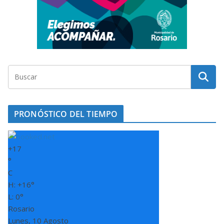
PRONÓSTICO DEL TIEMPO
+
17
°
C
H:
+
16°
L: 0°
Rosario
Lunes, 10 Agosto