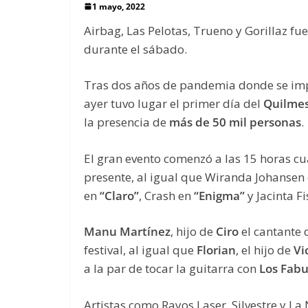
1 mayo, 2022
Airbag, Las Pelotas, Trueno y Gorillaz fu
durante el sábado.
Tras dos años de pandemia donde se impos
ayer tuvo lugar el primer día del
Quilmes
la presencia de
más de 50 mil personas
.
El gran evento comenzó a las 15 horas c
presente, al igual que Wiranda Johansen 
en
“Claro”
, Crash en
“Enigma”
y Jacinta F
Manu Martínez
, hijo de
Ciro
el cantante
festival, al igual que
Florian
, el hijo de
Vi
a la par de tocar la guitarra con
Los Fabu
Artistas como Rayos Laser, Silvestre y La 