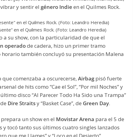
ibrar y sentir el
género Indie
en el Quilmes Rock.
esente” en el Quilmes Rock. (Foto: Leandro Heredia)
 a su show, con la particularidad de que el
én operado
de cadera, hizo un primer tramo
 horario también concluyó su presentación Malena
elo que comenzaba a oscurecerse,
Airbag
pisó fuerte
rsenal de hits como “Cae el Sol”, “Por mil Noches” y
u último disco “Al Parecer Todo Ha Sido una Trampa”
, de
Dire Straits
y “Basket Case”, de
Green Day
.
e prepara un show en el
Movistar Arena
para el 5 de
 y tocó tanto sus últimos cuatro singles lanzados
ero que me Llames” y “Loco en el Desierto”.