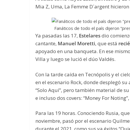
Mia Z, Uma, La Femme D´argent hicieron v
Fanáticos de todo el país dijeron “pr
Ya pasadas las 17,
Estelares
dio comienzo
cantante,
Manuel Moretti
, que está
reci
apoyado en una banqueta. En ese mismo
Villa y luego se lució el dúo Valdés.
Con la tarde caída en Tecnópolis y el ci
en el escenario Rock, donde desplegó su a
“Solo Aquí”, pero también material de s
e incluso dos covers: “Money For Noting”
Para las 19 horas. Conociendo Rusia, qu
noviembre, pasó por el escenario Quilmes
durante el 2021, como sus ya éxitos “Qui