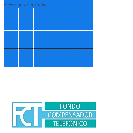
Previsión para 7 días
Mi
Vie
Sá
Do
Lun
Ma
é
b
m
r
+
1
+
1
+
1
+
1
+
1
+
1
7°
4°
4°
5°
2°
2°
+
1
+
5
+
6
+
5
+
4°
+
3°
5°
°
°
°