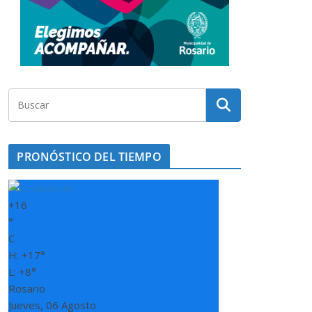
PRONÓSTICO DEL TIEMPO
+
16
°
C
H:
+
17°
L:
+
8°
Rosario
Jueves, 06 Agosto