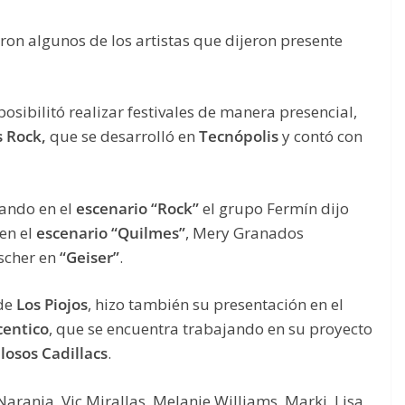
eron algunos de los artistas que dijeron presente
ibilitó realizar festivales de manera presencial,
 Rock,
que se desarrolló en
Tecnópolis
y contó con
uando en el
escenario “Rock”
el grupo Fermín dijo
en el
escenario “Quilmes”
, Mery Granados
ischer en
“Geiser”
.
 de
Los Piojos
, hizo también su presentación en el
centico
, que se encuentra trabajando en su proyecto
losos Cadillacs
.
Naranja, Vic Mirallas, Melanie Williams, Marki, Lisa,