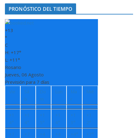
PRONÓSTICO DEL TIEMPO
+
13
°
C
H:
+
17°
L:
+
11°
Rosario
Jueves, 06 Agosto
Previsión para 7 días
Vie
Sá
Do
Lun
Ma
Mié
b
m
r
+
1
+
1
+
1
+
1
+
1
+
1
4°
4°
5°
4°
3°
2°
+
7
+
7
+
4
+
4
+
4°
+
7°