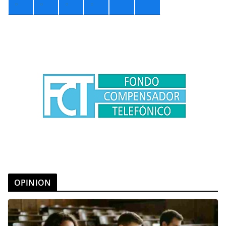
°
°
°
°
OPINION