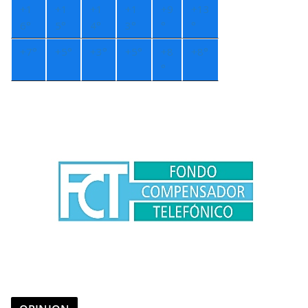
+
1
+
1
+
1
+
1
+
9
+
13
6°
5°
4°
3°
°
°
+
7°
+
5°
+
3°
+
5°
+
8
+
8°
°