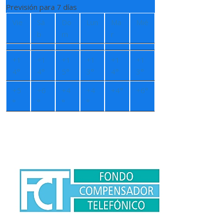
Previsión para 7 días
Vie
Sá
Do
Lun
Ma
Mié
b
m
r
+
1
+
1
+
1
+
1
+
1
+
1
4°
4°
5°
3°
4°
3°
+
5
+
6
+
4
+
4
+
4°
+
6°
°
°
°
°