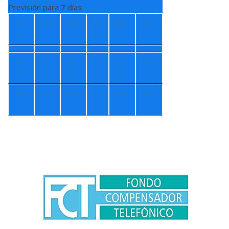
Previsión para 7 días
Do
Lun
Ma
Mi
Jue
Vie
m
r
é
+
1
+
1
+
1
+
9
+
1
+
12
7°
4°
3°
°
2°
°
+
5°
+
4°
+
4°
+
7
+
8°
+
8°
°