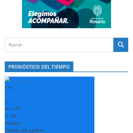
PRONÓSTICO DEL TIEMPO
+
13
°
C
H:
+
15°
L:
+
6°
Rosario
Sábado, 08 Agosto