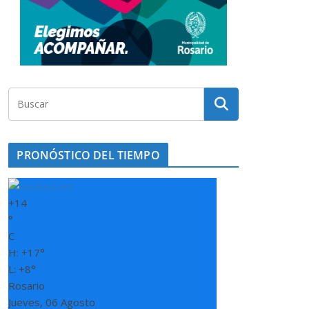
PRONÓSTICO DEL TIEMPO
+
14
°
C
H:
+
17°
L:
+
8°
Rosario
Jueves, 06 Agosto