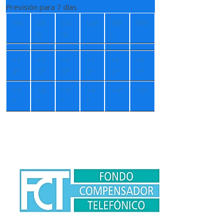
Previsión para 7 días
Vie
Sá
Do
Lun
Ma
Mié
b
m
r
+
1
+
1
+
1
+
1
+
1
+
1
4°
5°
5°
3°
3°
1°
+
5
+
6
+
5
+
4
+
4°
+
5°
°
°
°
°