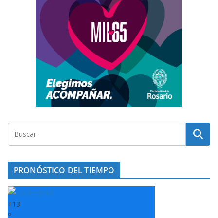
PRONÓSTICO DEL TIEMPO
+
13
°