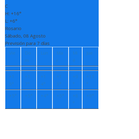
C
H:
+
16°
L:
+
6°
Rosario
Sábado, 08 Agosto
Previsión para 7 días
Vie
Do
Lun
Ma
Mi
Jue
m
r
é
+
1
+
1
+
1
+
1
+
9
+
11
5°
7°
4°
3°
°
°
+
5°
+
5°
+
4°
+
5°
+
8
+
9°
°