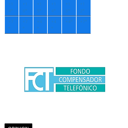
+
1
+
1
+
1
+
1
+
1
+
1
4°
6°
5°
4°
3°
2°
+
7
+
7
+
4
+
4
+
4°
+
7°
°
°
°
°