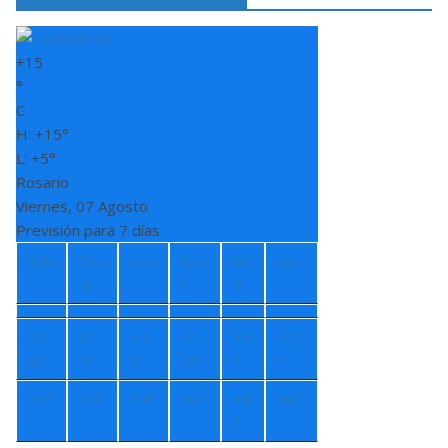
+
15
°
C
H:
+
15°
L:
+
5°
Rosario
Viernes, 07 Agosto
Previsión para 7 días
Sáb
Do
Lun
Ma
Mi
Jue
m
r
é
+
1
+
1
+
1
+
1
+
9
+
11
6°
5°
4°
3°
°
°
+
6°
+
5°
+
4°
+
4°
+
8
+
8°
°