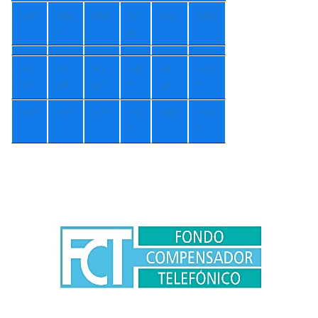
Lun
Ma
Mié
Ju
Vie
Sáb
r
e
+
1
+
1
+
1
+
8
+
1
+
17
7°
4°
0°
°
2°
°
+
1°
+
5°
+
7°
+
7
+
8°
+
11
°
°