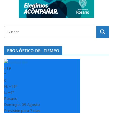
PRONÓSTICO DEL TIEMPO
+
19
°
C
H:
+
19°
L:
+
4°
Rosario
Domingo, 09 Agosto
Previsión para 7 días