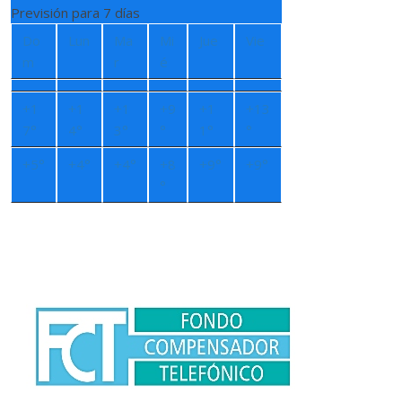
Previsión para 7 días
Do
Lun
Ma
Mi
Jue
Vie
m
r
é
+
1
+
1
+
1
+
9
+
1
+
13
7°
4°
3°
°
1°
°
+
5°
+
4°
+
4°
+
8
+
9°
+
9°
°