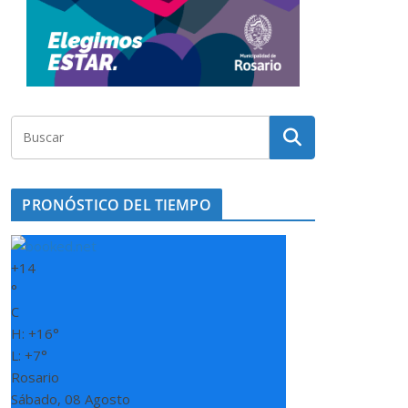
PRONÓSTICO DEL TIEMPO
+
14
°
C
H:
+
16°
L:
+
7°
Rosario
Sábado, 08 Agosto