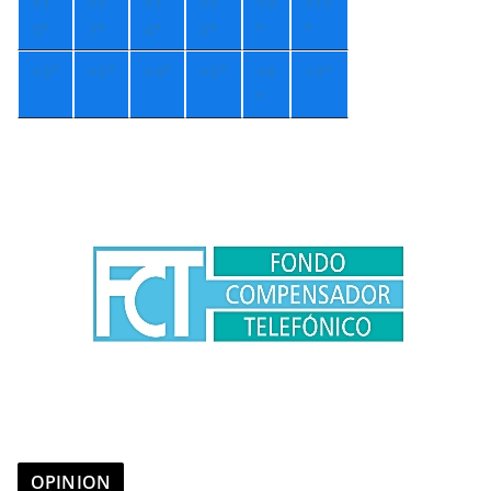
+
1
+
1
+
1
+
1
+
9
+
11
5°
7°
4°
3°
°
°
+
5°
+
5°
+
4°
+
5°
+
8
+
9°
°
OPINION