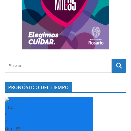
PRONÓSTICO DEL TIEMPO
+
14
°
C
H:
+
15°