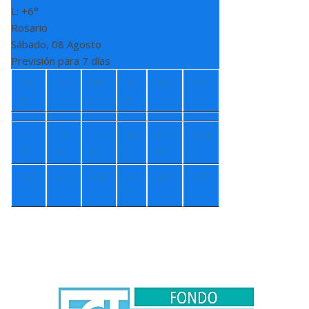
L:
+
6°
Rosario
Sábado, 08 Agosto
Previsión para 7 días
Do
Lun
Ma
Mi
Jue
Vie
m
r
é
+
1
+
1
+
1
+
9
+
1
+
14
7°
4°
3°
°
3°
°
+
5°
+
4°
+
4°
+
7
+
8°
+
7°
°