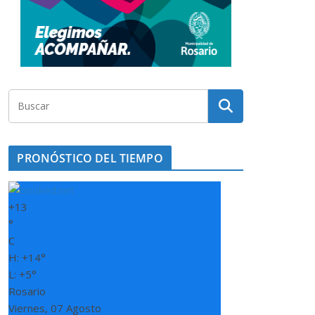
PRONÓSTICO DEL TIEMPO
+
13
°
C
H:
+
14°
L:
+
5°
Rosario
Viernes, 07 Agosto