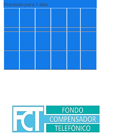
Previsión para 7 días
Sáb
Do
Lun
Ma
Mi
Jue
m
r
é
+
1
+
1
+
1
+
1
+
9
+
11
6°
5°
4°
3°
°
°
+
6°
+
5°
+
4°
+
4°
+
8
+
8°
°