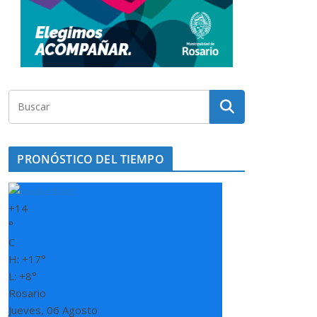
PRONÓSTICO DEL TIEMPO
+
14
°
C
H:
+
17°
L:
+
8°
Rosario
Jueves, 06 Agosto