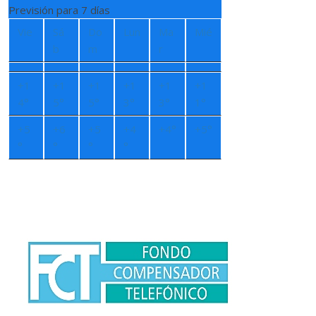
Previsión para 7 días
Vie
Sá
Do
Lun
Ma
Mié
b
m
r
+
1
+
1
+
1
+
1
+
1
+
1
4°
5°
5°
3°
3°
1°
+
5
+
6
+
5
+
4
+
4°
+
5°
°
°
°
°