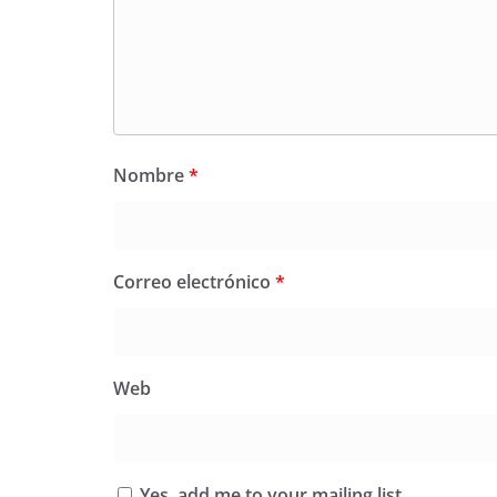
Nombre
*
Correo electrónico
*
Web
Yes, add me to your mailing list