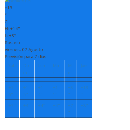
+
13
°
C
H:
+
14°
L:
+
3°
Rosario
Viernes, 07 Agosto
Previsión para 7 días
Sáb
Do
Lun
Ma
Mi
Jue
m
r
é
+
1
+
1
+
1
+
1
+
8
+
13
6°
5°
4°
1°
°
°
+
7°
+
4°
+
4°
+
4°
+
7
+
8°
°