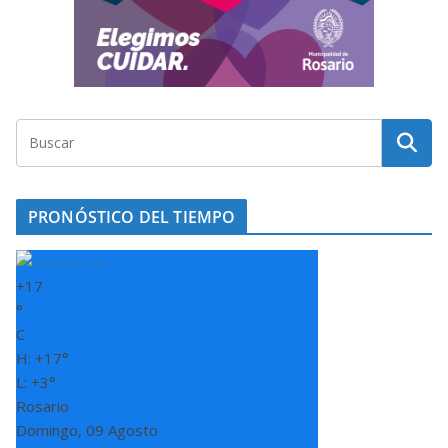
PRONÓSTICO DEL TIEMPO
+
17
°
C
H:
+
17°
L:
+
3°
Rosario
Domingo, 09 Agosto