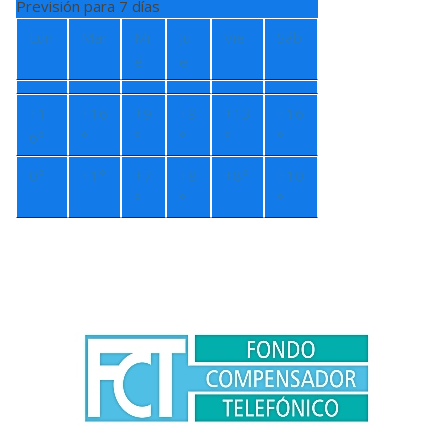
Previsión para 7 días
Lun
Mar
Mi
Ju
Vie
Sáb
é
e
+
1
+
16
+
9
+
9
+
13
+
16
6°
°
°
°
°
°
0°
+
1°
+
7
+
8
+
8°
+
10
°
°
°