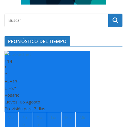
PRONÓSTICO DEL TIEMPO
+
14
°
C
H:
+
17°
L:
+
8°
Rosario
Jueves, 06 Agosto
Previsión para 7 días
Vie
Sá
Do
Lun
Ma
Mié
b
m
r