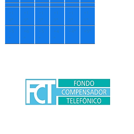
+
1
+
1
+
1
+
1
+
1
+
1
4°
5°
5°
3°
3°
1°
+
5
+
6
+
5
+
4
+
4°
+
5°
°
°
°
°