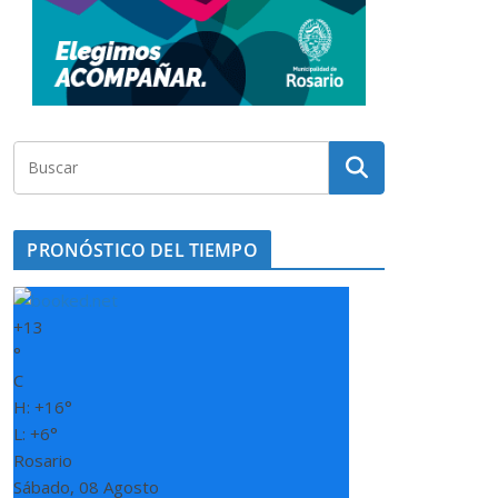
PRONÓSTICO DEL TIEMPO
+
13
°
C
H:
+
16°
L:
+
6°
Rosario
Sábado, 08 Agosto