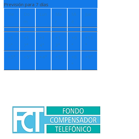
Previsión para 7 días
Vie
Do
Lun
Ma
Mi
Jue
m
r
é
+
1
+
1
+
1
+
1
+
9
+
11
5°
7°
4°
3°
°
°
+
5°
+
5°
+
4°
+
5°
+
8
+
9°
°