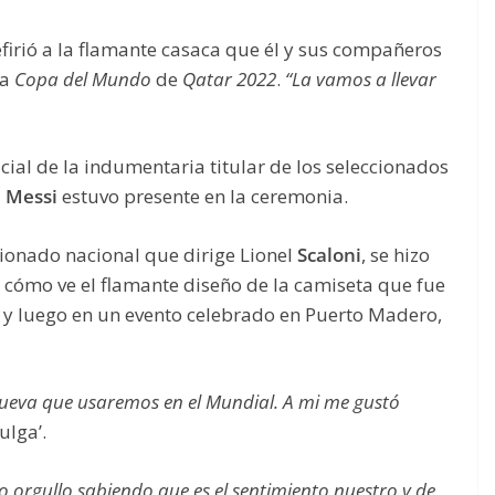
efirió a la flamante casaca que él y sus compañeros
ma
Copa del Mundo
de
Qatar 2022
.
“La vamos a llevar
icial de la indumentaria titular de los seleccionados
l
Messi
estuvo presente en la ceremonia.
ccionado nacional que dirige Lionel
Scaloni
, se hizo
 cómo ve el flamante diseño de la camiseta que fue
s y luego en un evento celebrado en Puerto Madero,
nueva que usaremos en el Mundial. A mi me gustó
ulga’.
orgullo sabiendo que es el sentimiento nuestro y de