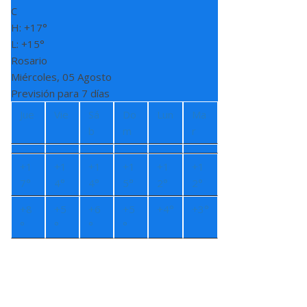
C
H:
+
17°
L:
+
15°
Rosario
Miércoles, 05 Agosto
Previsión para 7 días
Jue
Vie
Sá
Do
Lun
Ma
b
m
r
+
1
+
1
+
1
+
1
+
1
+
1
7°
4°
4°
5°
2°
2°
+
8
+
5
+
6
+
5
+
4°
+
3°
°
°
°
°