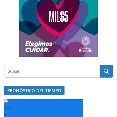
PRONÓSTICO DEL TIEMPO
+
16
°