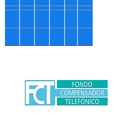
+
1
+
1
+
1
+
1
+
9
+
11
6°
5°
4°
3°
°
°
+
6°
+
5°
+
4°
+
4°
+
8
+
8°
°