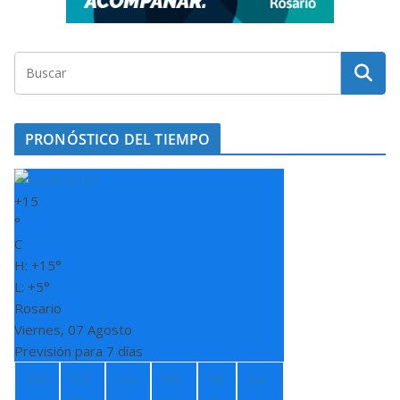
PRONÓSTICO DEL TIEMPO
+
15
°
C
H:
+
15°
L:
+
5°
Rosario
Viernes, 07 Agosto
Previsión para 7 días
Sáb
Do
Lun
Ma
Mi
Jue
m
r
é