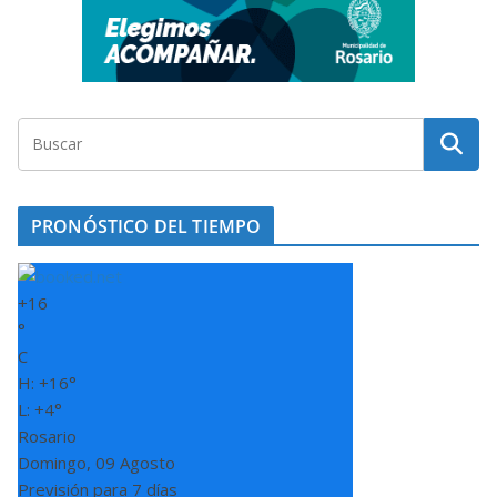
PRONÓSTICO DEL TIEMPO
+
16
°
C
H:
+
16°
L:
+
4°
Rosario
Domingo, 09 Agosto
Previsión para 7 días