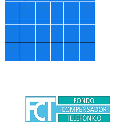
Lun
Ma
Mié
Ju
Vie
Sáb
r
e
+
1
+
1
+
1
+
8
+
1
+
17
6°
4°
0°
°
2°
°
+
1°
+
1°
+
7°
+
7
+
8°
+
11
°
°