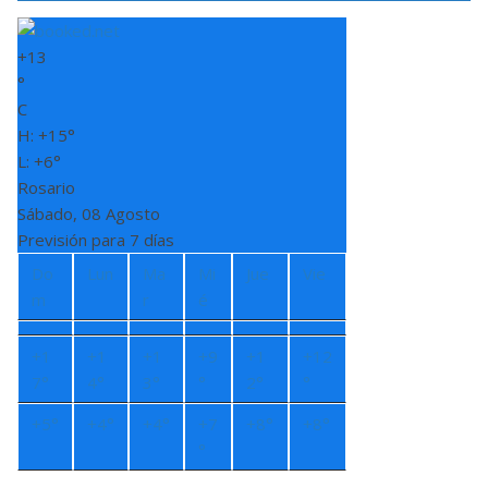
+
13
°
C
H:
+
15°
L:
+
6°
Rosario
Sábado, 08 Agosto
Previsión para 7 días
Do
Lun
Ma
Mi
Jue
Vie
m
r
é
+
1
+
1
+
1
+
9
+
1
+
12
7°
4°
3°
°
2°
°
+
5°
+
4°
+
4°
+
7
+
8°
+
8°
°