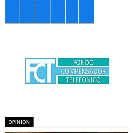
+
6°
+
5°
+
4°
+
4°
+
8
+
8°
°
OPINION