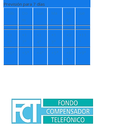
Previsión para 7 días
Sáb
Do
Lun
Ma
Mi
Jue
m
r
é
+
1
+
1
+
1
+
1
+
9
+
11
6°
7°
4°
3°
°
°
+
6°
+
5°
+
4°
+
5°
+
8
+
9°
°