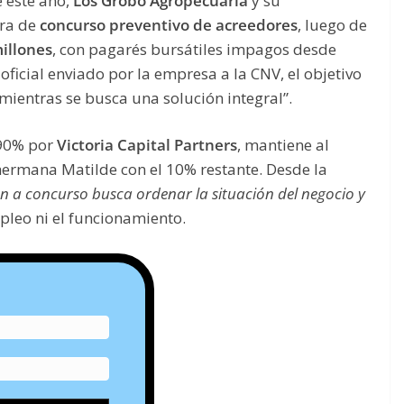
e este año,
Los Grobo Agropecuaria
y su
ura de
concurso preventivo de acreedores
, luego de
illones
, con pagarés bursátiles impagos desde
icial enviado por la empresa a la CNV, el objetivo
ientras se busca una solución integral”.
 90% por
Victoria Capital Partners
, mantiene al
hermana Matilde con el 10% restante. Desde la
ón a concurso busca ordenar la situación del negocio y
mpleo ni el funcionamiento.