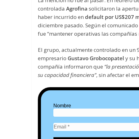
La mención no fue al pasar. En febrero d
controlada
Agrofina
solicitaron la apert
haber incurrido en
default por US$207 m
diciembre pasado. Según el comunicado of
fue “mantener operativas las compañías m
El grupo, actualmente controlado en un
empresario
Gustavo Grobocopatel
y su 
compañía informaron que
“la presentaci
su capacidad financiera”
, sin afectar el e
Nombre