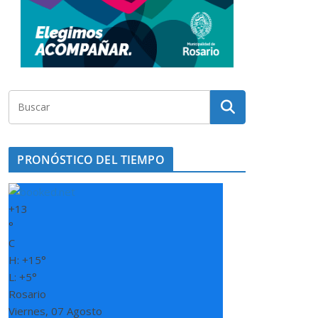
PRONÓSTICO DEL TIEMPO
+
13
°
C
H:
+
15°
L:
+
5°
Rosario
Viernes, 07 Agosto