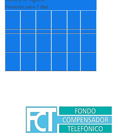
Previsión para 7 días
Sáb
Do
Lun
Ma
Mi
Jue
m
r
é
+
1
+
1
+
1
+
1
+
9
+
13
6°
5°
4°
3°
°
°
+
7°
+
5°
+
3°
+
5°
+
8
+
8°
°