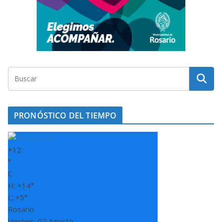
PRONÓSTICO DEL TIEMPO
+
12
°
C
H:
+
14°
L:
+
5°
Rosario
Viernes, 07 Agosto