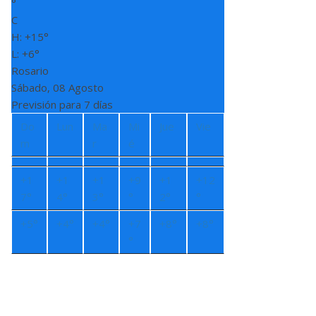
°
C
H:
+
15°
L:
+
6°
Rosario
Sábado, 08 Agosto
Previsión para 7 días
Do
Lun
Ma
Mi
Jue
Vie
m
r
é
+
1
+
1
+
1
+
9
+
1
+
12
7°
4°
3°
°
2°
°
+
5°
+
4°
+
4°
+
7
+
8°
+
8°
°