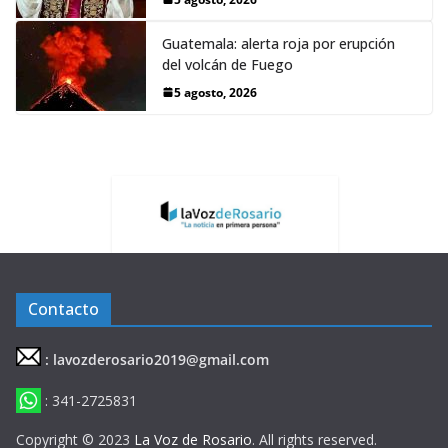
Guatemala: alerta roja por erupción
del volcán de Fuego
5 agosto, 2026
Contacto
: lavozderosario2019@gmail.com
: 341-2725831
Copyright © 2023
La Voz de Rosario
. All rights reserved.