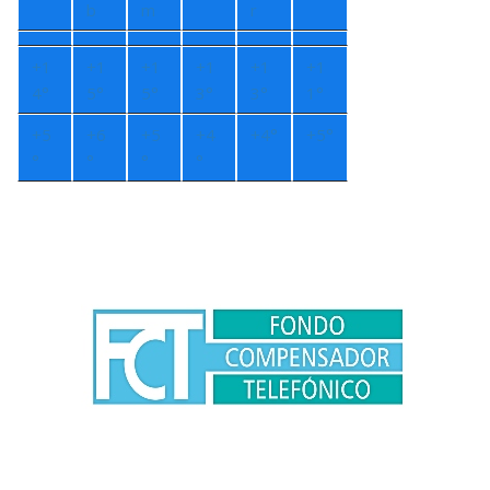
b
m
r
+
1
+
1
+
1
+
1
+
1
+
1
4°
5°
5°
3°
3°
1°
+
5
+
6
+
5
+
4
+
4°
+
5°
°
°
°
°