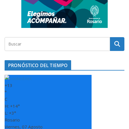
PRONÓSTICO DEL TIEMPO
+
13
°
C
H:
+
14°
L:
+
3°
Rosario
Viernes, 07 Agosto