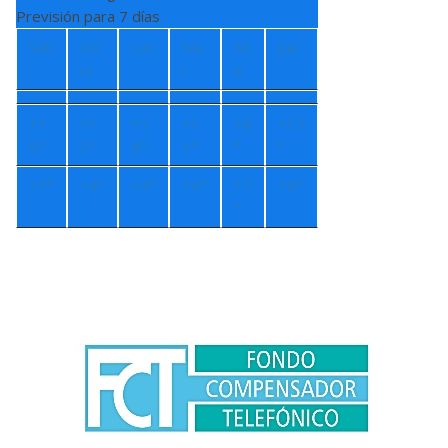
Previsión para 7 días
Sáb
Do
Lun
Ma
Mi
Jue
m
r
é
+
1
+
1
+
1
+
1
+
8
+
13
6°
5°
4°
1°
°
°
+
7°
+
4°
+
4°
+
4°
+
7
+
8°
°