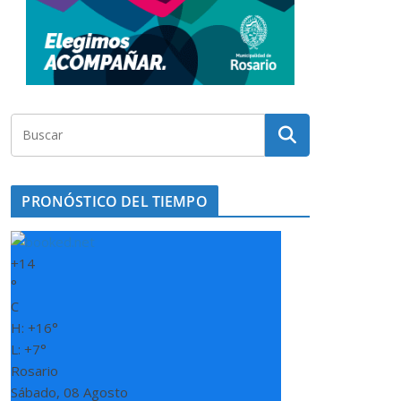
PRONÓSTICO DEL TIEMPO
+
14
°
C
H:
+
16°
L:
+
7°
Rosario
Sábado, 08 Agosto