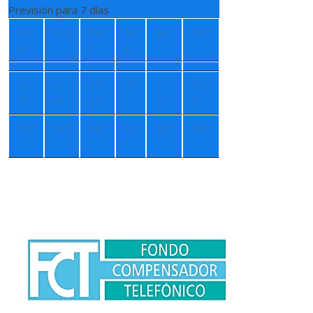
Previsión para 7 días
Do
Lun
Ma
Mi
Jue
Vie
m
r
é
+
1
+
1
+
1
+
9
+
1
+
13
7°
4°
3°
°
1°
°
+
5°
+
4°
+
4°
+
8
+
9°
+
9°
°