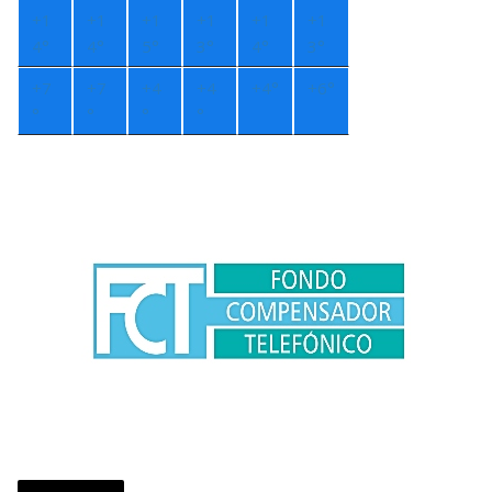
+
1
+
1
+
1
+
1
+
1
+
1
4°
4°
5°
3°
4°
3°
+
7
+
7
+
4
+
4
+
4°
+
6°
°
°
°
°