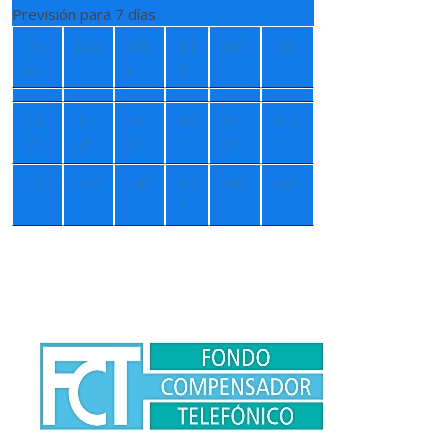
Previsión para 7 días
Do
Lun
Ma
Mi
Jue
Vie
m
r
é
+
1
+
1
+
1
+
9
+
1
+
12
7°
4°
3°
°
2°
°
+
5°
+
4°
+
4°
+
7
+
8°
+
8°
°