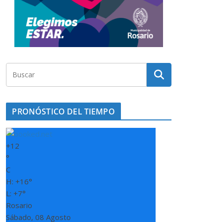
PRONÓSTICO DEL TIEMPO
+
12
°
C
H:
+
16°
L:
+
7°
Rosario
Sábado, 08 Agosto