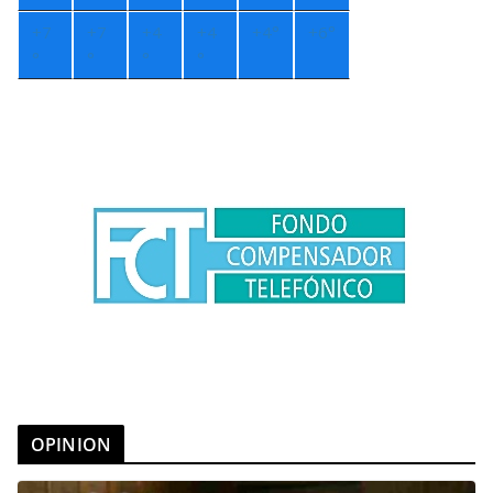
+
7
+
7
+
4
+
4
+
4°
+
6°
°
°
°
°
OPINION