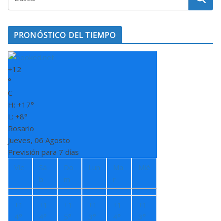
PRONÓSTICO DEL TIEMPO
+
12
°
C
H:
+
17°
L:
+
8°
Rosario
Jueves, 06 Agosto
Previsión para 7 días
Vie
Sá
Do
Lun
Ma
Mié
b
m
r
+
1
+
1
+
1
+
1
+
1
+
1
4°
4°
5°
3°
4°
3°