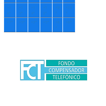
+
1
+
1
+
1
+
1
+
9
+
13
6°
5°
4°
3°
°
°
+
7°
+
5°
+
3°
+
5°
+
8
+
8°
°