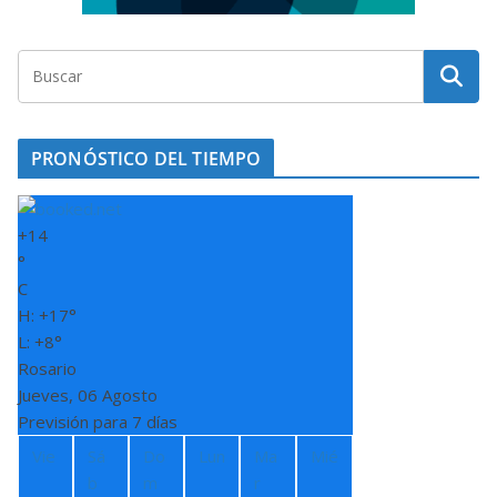
PRONÓSTICO DEL TIEMPO
+
14
°
C
H:
+
17°
L:
+
8°
Rosario
Jueves, 06 Agosto
Previsión para 7 días
Vie
Sá
Do
Lun
Ma
Mié
b
m
r