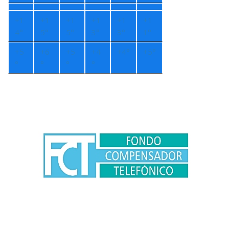
+
1
+
1
+
1
+
1
+
1
+
1
4°
5°
5°
3°
3°
1°
+
5
+
6
+
5
+
4
+
4°
+
5°
°
°
°
°