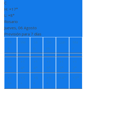
C
H:
+
17°
L:
+
8°
Rosario
Jueves, 06 Agosto
Previsión para 7 días
Mi
Vie
Sá
Do
Lun
Ma
é
b
m
r
+
1
+
1
+
1
+
1
+
1
+
1
7°
4°
4°
5°
2°
2°
+
1
+
5
+
6
+
5
+
4°
+
3°
5°
°
°
°