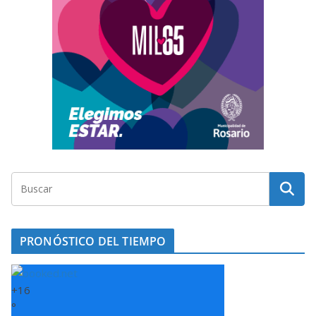
PRONÓSTICO DEL TIEMPO
+
16
°