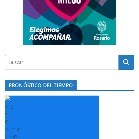
PRONÓSTICO DEL TIEMPO
+
19
°
C
H:
+
19°
L:
+
4°