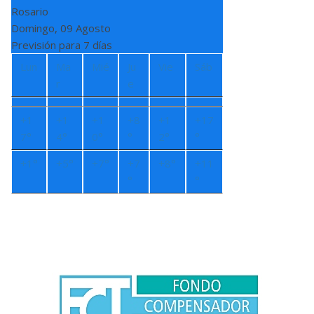
Rosario
Domingo, 09 Agosto
Previsión para 7 días
Lun
Ma
Mié
Ju
Vie
Sáb
r
e
+
1
+
1
+
1
+
8
+
1
+
17
7°
4°
0°
°
2°
°
+
1°
+
5°
+
7°
+
7
+
8°
+
11
°
°