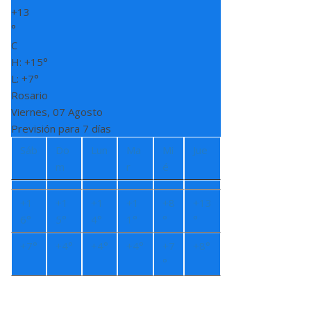
+
13
°
C
H:
+
15°
L:
+
7°
Rosario
Viernes, 07 Agosto
Previsión para 7 días
Sáb
Do
Lun
Ma
Mi
Jue
m
r
é
+
1
+
1
+
1
+
1
+
8
+
13
6°
5°
4°
1°
°
°
+
7°
+
4°
+
4°
+
4°
+
7
+
8°
°