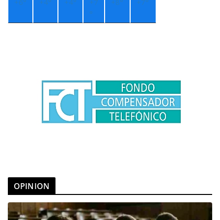
+
6°
+
4°
+
4°
+
7
+
8°
+
7°
°
OPINION