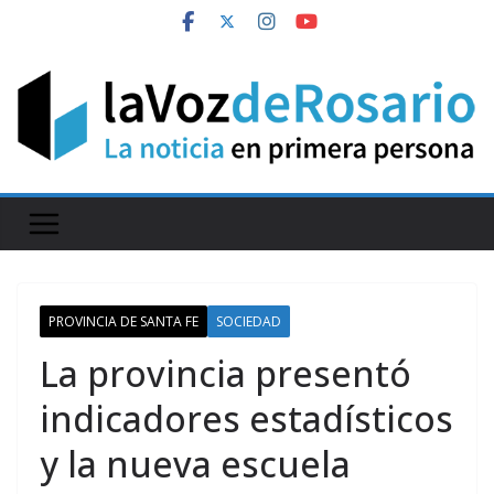
Skip
to
content
PROVINCIA DE SANTA FE
SOCIEDAD
La provincia presentó
indicadores estadísticos
y la nueva escuela