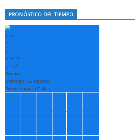
PRONÓSTICO DEL TIEMPO
+
14
°
C
H:
+
17°
L:
+
5°
Rosario
Domingo, 09 Agosto
Previsión para 7 días
Sáb
Lun
Ma
Mi
Jue
Vie
r
é
+
1
+
1
+
1
+
9
+
1
+
14
5°
4°
3°
°
3°
°