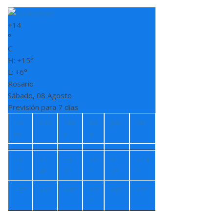
+
14
°
C
H:
+
15°
L:
+
6°
Rosario
Sábado, 08 Agosto
Previsión para 7 días
Do
Lun
Ma
Mi
Jue
Vie
m
r
é
+
1
+
1
+
1
+
9
+
1
+
14
7°
4°
3°
°
3°
°
+
5°
+
4°
+
4°
+
7
+
8°
+
7°
°