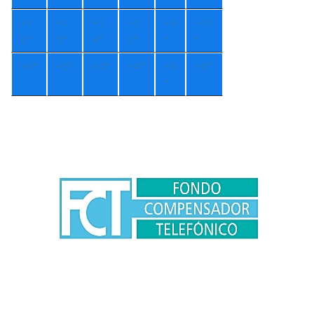
+
1
+
1
+
1
+
1
+
9
+
11
6°
5°
4°
3°
°
°
+
6°
+
5°
+
4°
+
4°
+
8
+
8°
°