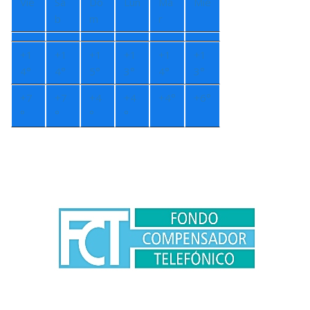
Vie
Sá
Do
Lun
Ma
Mié
b
m
r
+
1
+
1
+
1
+
1
+
1
+
1
4°
4°
5°
3°
4°
3°
+
7
+
7
+
4
+
4
+
4°
+
6°
°
°
°
°