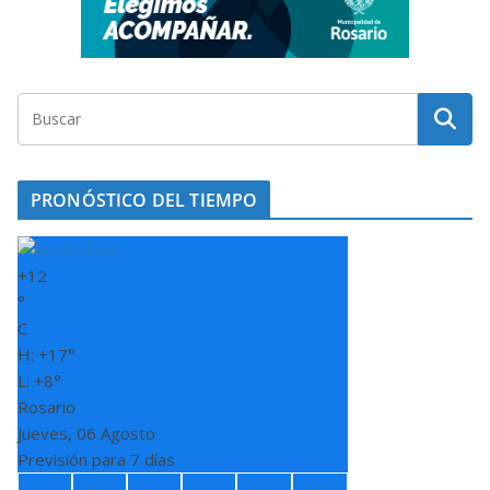
PRONÓSTICO DEL TIEMPO
+
12
°
C
H:
+
17°
L:
+
8°
Rosario
Jueves, 06 Agosto
Previsión para 7 días