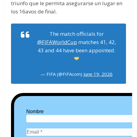
triunfo que le permita asegurarse un lugar en
los 16avos de final.
The match officials for
@FIFAWorldCup
matches 41, 42,
43 and 44 have been appointed.
— FIFA (@FIFAcom)
June 19, 2026
Nombre