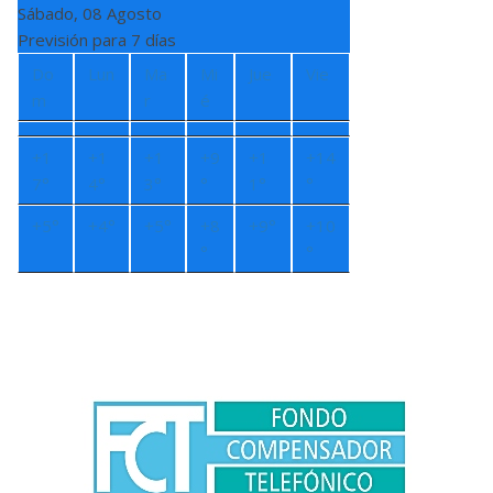
Sábado, 08 Agosto
Previsión para 7 días
Do
Lun
Ma
Mi
Jue
Vie
m
r
é
+
1
+
1
+
1
+
9
+
1
+
14
7°
4°
3°
°
1°
°
+
5°
+
4°
+
5°
+
8
+
9°
+
10
°
°