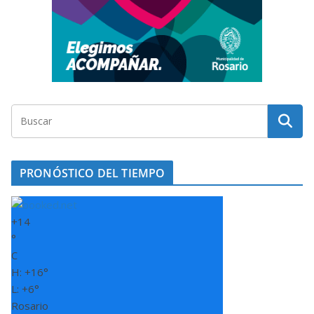
PRONÓSTICO DEL TIEMPO
+
14
°
C
H:
+
16°
L:
+
6°
Rosario