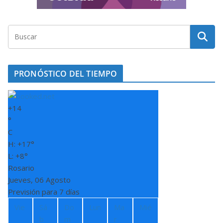
PRONÓSTICO DEL TIEMPO
+
14
°
C
H:
+
17°
L:
+
8°
Rosario
Jueves, 06 Agosto
Previsión para 7 días
Vie
Sá
Do
Lun
Ma
Mié
b
m
r