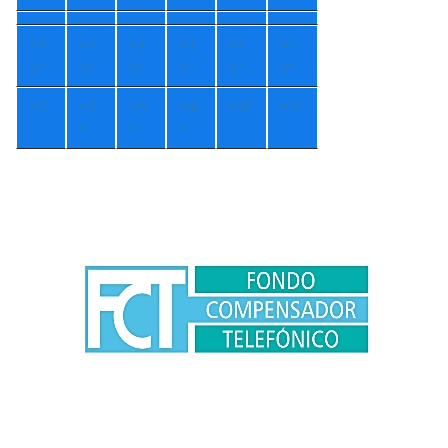
+
1
+
1
+
1
+
1
+
1
+
1
4°
5°
5°
3°
3°
1°
+
5
+
6
+
5
+
4
+
4°
+
5°
°
°
°
°