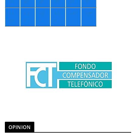
7°
4°
4°
5°
2°
2°
+
1
+
5
+
6
+
5
+
4°
+
3°
5°
°
°
°
OPINION